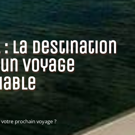
 : la destination
 un voyage
iable
r votre prochain voyage ?