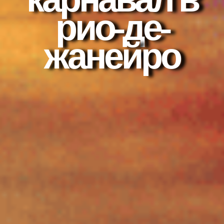
карнавал в
рио-де-
жанейро