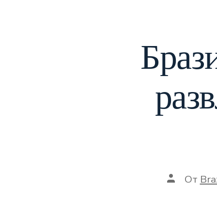
Браз
разв
От
Bra