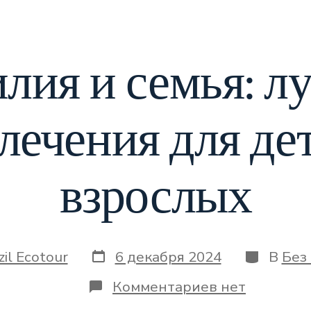
илия и семья: л
лечения для де
взрослых
zil Ecotour
6 декабря 2024
В
Без
Комментариев
нет