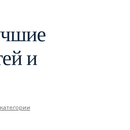
учшие
тей и
 категории