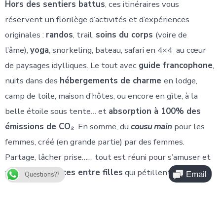
Hors des sentiers battus
, ces itinéraires vous
réservent un florilège d’activités et d’expériences
originales :
randos
, trail,
soins du corps
(voire de
l’âme),
yoga
, snorkeling, bateau, safari en 4×4 au cœur
de paysages idylliques. Le tout avec
guide francophone
,
nuits dans des
hébergements de charme
en lodge,
camp de toile, maison d’hôtes, ou encore en gîte, à la
belle étoile sous tente… et
absorption à 100% des
émissions de CO
₂
. En somme, du
cousu main
pour les
femmes, créé (en grande partie) par des femmes.
Partage, lâcher prise…… tout est réuni pour s’amuser et
vivre des
vacances entre filles
qui pétillent !
Let’s go
Questions??