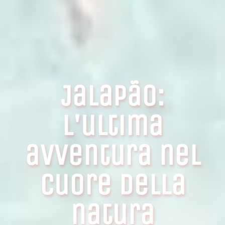
Jalapão:
l'ultima
avventura nel
cuore della
natura