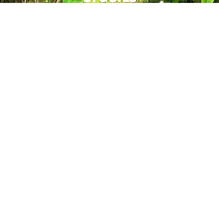
La zona è famosa per i suoi fervedouros, sorgenti sotterranee
di acqua incredibilmente limpida dove è impossibile sgorgare a
causa della pressione esercitata dall’acqua proveniente dal
terreno. Queste piscine naturali offrono un’esperienza unica e
sono una delle principali attrazioni di Jalapão.
Anche le dune di Jalapão sono emblematiche. Queste
formazioni di sabbia dorata possono raggiungere fino a 40
metri di altezza e regalano panorami mozzafiato, soprattutto al
tramonto. Le dune contrastano in modo sorprendente con le
aree verdi circostanti, creando uno spettacolo naturale unico.
Le cascate sono un’altra grande attrazione di Jalapão. Tra
questi, la Cachoeira do Formiga è una delle più apprezzate.